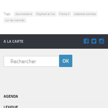
Tags:
documentaire
Elephant et Cie
France 3
stéphane sanchez
sur les marchés
A LA CARTE
AGENDA
LEXIQUE