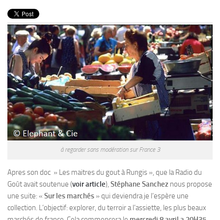
PRODUITS
RECETTES
Entrées
Plats
Desserts
Sauces
à regarder sans modération sur France 3
Apres son doc » Les maitres du gout à Rungis », que la Radio du
Goût avait soutenue (
voir article
),
Stéphane Sanchez
nous propose
une suite: «
Sur les marchés
» qui deviendra je l’espère une
collection. L’objectif: explorer, du terroir a l’assiette, les plus beaux
marchés de france. Cela commencera le
mercredi 8 avril a 20H35