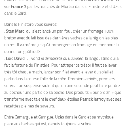
sur France 3
par les marchés de Morlaix dans le Finistere et d’Uzes
dans le Gard.
Dans le Finistère vous suivrez
.
Sten Marc
, qui s’est lancé un pari fou : créer un fromage 100%
breton avec du lait issu des dernières vaches de la région les pies
noires. Il va même jusqu’à immerger son fromage en mer pour lui
donner un goût iodé.
.
Loïc David
lui, vend
la demoiselle du Guilvinec
: la langoustine qui a
fait la fortune du Finistère. Pour attraper ce trésor il faut se lever
très tôt chaque matin, lancer son filet avant le lever du soleil et
partir dans la course folle de la criée. Premiers arrivés, premiers
servis …un suspense violent qui en une seconde peut faire perdre
au pêcheur une partie de sa pêche. Des produits « pur breizh » que
transforme avec talent le chef deux étoiles
Patrick Jeffroy
avec ses
recetttes pleines de saveurs.
Entre Camargue et Garrigue, Uzès dans le Gard et sa mythique
place aux herbes qui est, depuis toujours, la scène