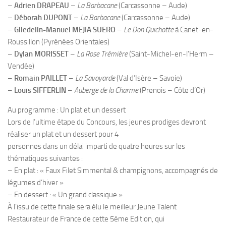
–
Adrien DRAPEAU
–
La Barbacane
(Carcassonne – Aude)
–
Déborah DUPONT
–
La Barbacane
(Carcassonne – Aude)
–
Giledelin-Manuel MEJIA SUERO
–
Le Don Quichotte
à Canet-en-
Roussillon (Pyrénées Orientales)
–
Dylan MORISSET
–
La Rose Trémière
(Saint-Michel-en-l’Herm –
Vendée)
–
Romain PAILLET
–
La Savoyarde
(Val d’Isère – Savoie)
–
Louis SIFFERLIN
–
Auberge de la Charme
(Prenois – Côte d’Or)
Au programme : Un plat et un dessert
Lors de l’ultime étape du Concours, les jeunes prodiges devront
réaliser un plat et un dessert pour 4
personnes dans un délai imparti de quatre heures sur les
thématiques suivantes :
– En plat : « Faux Filet Simmental & champignons, accompagnés de
légumes d’hiver »
– En dessert : « Un grand classique »
À l’issu de cette finale sera élu le meilleur Jeune Talent
Restaurateur de France de cette 5ème Edition, qui