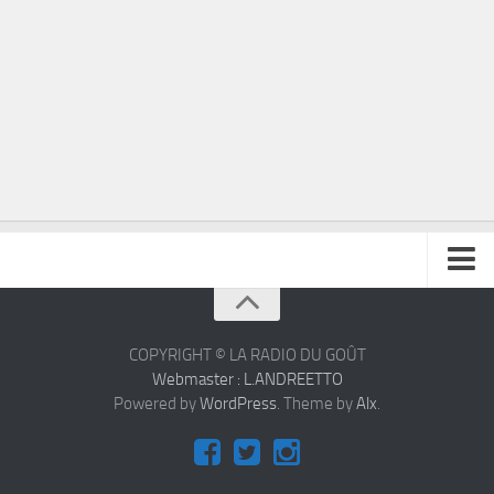
À propos
Contact
COPYRIGHT © LA RADIO DU GOÛT
Webmaster : L.ANDREETTO
Powered by
WordPress
. Theme by
Alx
.