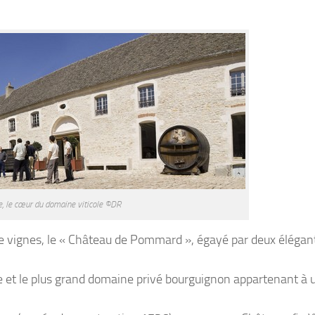
ée, le cœur du domaine viticole ©DR
de vignes, le « Château de Pommard », égayé par deux élégan
e et le plus grand domaine privé bourguignon appartenant à 