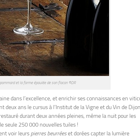
e pommard et la forme épaulée de son flacon ©DR
ne dans l’excellence, et enrichir ses connaissances en viticu
 deux ans le cursus à l’Institut de la Vigne et du Vin de Dijon
estauré durant deux années pleines, même la nuit pour les
elle seule 250 000 nouvelles tuiles !
ent voir leurs
pierres beurrées
et dorées capter la lumière