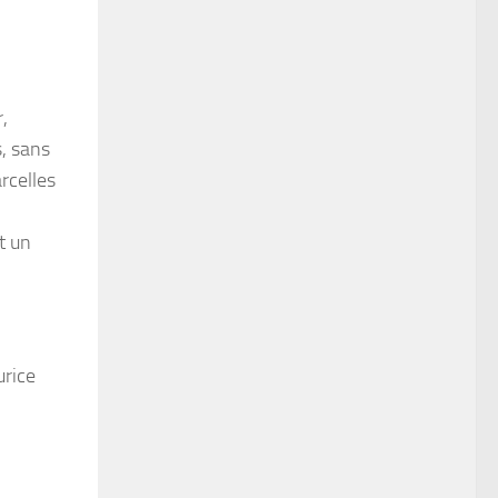
,
s, sans
rcelles
t un
urice