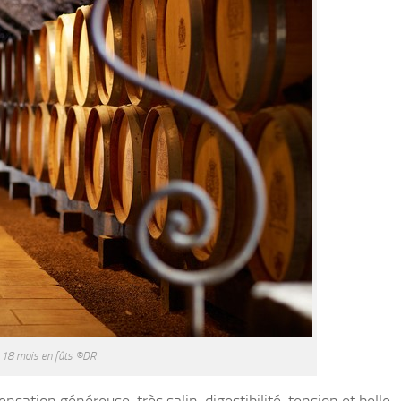
18 mois en fûts ©DR
sation généreuse, très salin, digestibilité, tension et belle