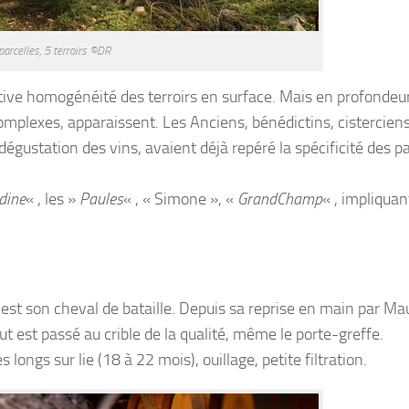
parcelles, 5 terroirs ©DR
tive homogénéité des terroirs en surface. Mais en profondeur
complexes, apparaissent. Les Anciens, bénédictins, cistercien
égustation des vins, avaient déjà repéré la spécificité des pa
dine
« , les »
Paules
« , « Simone », «
GrandChamp
« , impliquan
 est son cheval de bataille. Depuis sa reprise en main par Ma
out est passé au crible de la qualité, même le porte-greffe.
ngs sur lie (18 à 22 mois), ouillage, petite filtration.