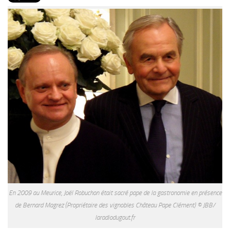
PRODUITS
RECETTES
Entrées
Plats
Desserts
Sauces
En 2009 au Meurice, Joël Robuchon était sacré pape de la gastronomie en présence
de Bernard Magrez (Propriétaire des vignobles Château Pape Clément) © JBB/
laradiodugout.fr