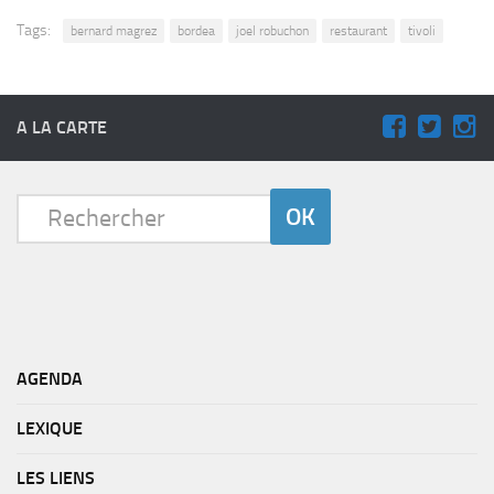
Tags:
bernard magrez
bordea
joel robuchon
restaurant
tivoli
A LA CARTE
AGENDA
LEXIQUE
LES LIENS