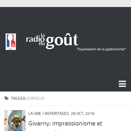
ACTUALITÉ
TAGGED:
SOROLLA
REPORTAGES
LA UNE
/
REPORTAGES
28 OCT, 2016
PORTRAITS
Giverny: impressionisme et
LIVRES